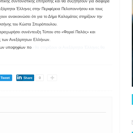
τοπικής συντονιστικής επιτροπής και θα συζητήσουν για διάφορα
εξάρτητοι Έλληνες στην Περιφέρεια Πελοποννήσου και τους
χουν ανακοινώσει ότι για το Δήμο Καλαμάτας στηρίζουν την
σσήνης του Κώστα Σπυρόπουλου.
παραχωρήσει συνέντευξη Τύπου στο «Φαραί Παλάς» και
ους των Ανεξάρτητων Ελλήνων.
 των υποψηφίων πο
υ θα στηρίξουν οι Ανεξάρτητοι Έλληνες θα
Tweet
Share
0