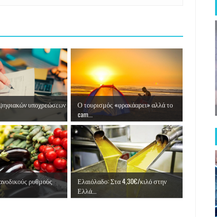
ηφιακών υποχρεώσεων
Ο τουρισμός «φρακάαρει» αλλά το
cam...
νοδικούς ρυθμούς
Ελαιόλαδο: Στα 4,30€/κιλό στην
Ελλά...