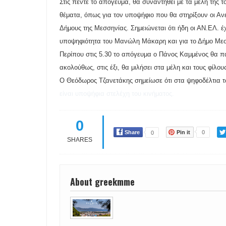
Στις πέντε το απόγευμα, θα συναντηθεί με τα μέλη της 
θέματα, όπως για τον υποψήφιο που θα στηρίξουν οι Αν
Δήμους της Μεσσηνίας. Σημειώνεται ότι ήδη οι ΑΝ.ΕΛ. έ
υποψηφιότητα του Μανώλη Μάκαρη και για το Δήμο Με
Περίπου στις 5.30 το απόγευμα ο Πάνος Καμμένος θα 
ακολούθως, στις έξι, θα μιλήσει στα μέλη και τους φίλ
Ο Θεόδωρος Τζανετάκης σημείωσε ότι στα ψηφοδέλτια
είναι υποψήφια στελέχη του κινήματος.
0
Share
Pin it
0
0
SHARES
About greekmme