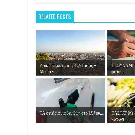
RELATED POSTS
Λαϊκή Συσπείρωση Καλαμάτας –
ΤΣΟΥΝΑΜΙ ψ
Μεσσήν...
φέρνε...
ΤΑ σενάρια για βενιζίνη στο 1,97 ευ...
ΕΛΣΤΑΤ:Με α
κινούντ...